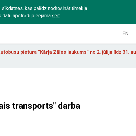
 sīkdatnes, kas palīdz nodrošināt tīmekļa
s datu apstrādi pieejama
šeit
.
EN
utobusu pietura “Kārļa Zāles laukums” no 2. jūlija līdz 31. 
ais transports" darba