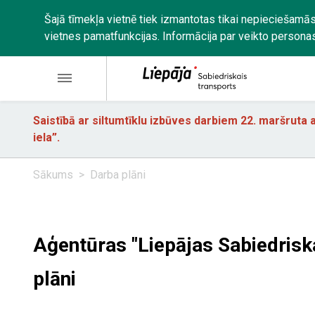
Šajā tīmekļa vietnē tiek izmantotas tikai nepieciešamās
vietnes pamatfunkcijas. Informācija par veikto persona
Saistībā ar siltumtīklu izbūves darbiem 22. maršruta a
iela”.
Sākums
Darba plāni
Aģentūras "Liepājas Sabiedrisk
plāni