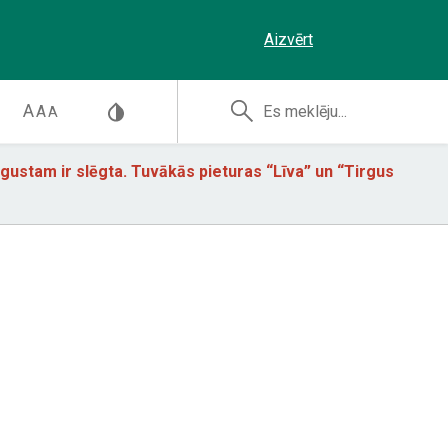
Aizvērt
A
A
A
augustam ir slēgta. Tuvākās pieturas “Līva” un “Tirgus