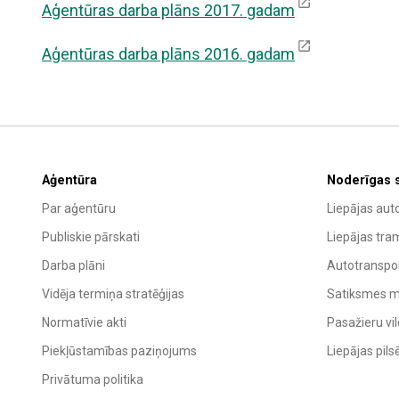
Aģentūras darba plāns 2017. gadam
Aģentūras darba plāns 2016. gadam
Aģentūra
Noderīgas 
Par aģentūru
Liepājas aut
Publiskie pārskati
Liepājas tra
Darba plāni
Autotranspor
Vidēja termiņa stratēģijas
Satiksmes mi
Normatīvie akti
Pasažieru vil
Piekļūstamības paziņojums
Liepājas pil
Privātuma politika