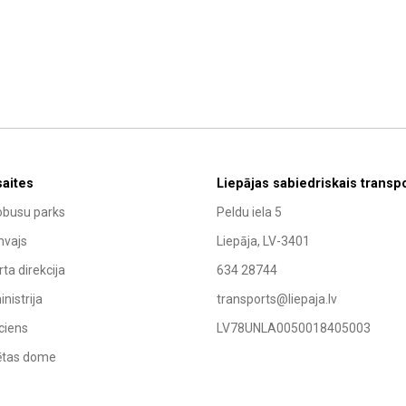
saites
Liepājas sabiedriskais transp
obusu parks
Peldu iela 5
mvajs
Liepāja, LV-3401
ta direkcija
634 28744
nistrija
transports@liepaja.lv
ciens
LV78UNLA0050018405003
sētas dome