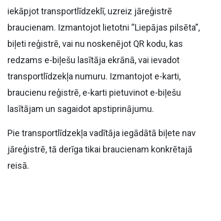
iekāpjot transportlīdzeklī, uzreiz jāreģistrē
braucienam. Izmantojot lietotni “Liepājas pilsēta”,
biļeti reģistrē, vai nu noskenējot QR kodu, kas
redzams e-biļešu lasītāja ekrānā, vai ievadot
transportlīdzekļa numuru. Izmantojot e-karti,
braucienu reģistrē, e-karti pietuvinot e-biļešu
lasītājam un sagaidot apstiprinājumu.
Pie transportlīdzekļa vadītāja iegādātā biļete nav
jāreģistrē, tā derīga tikai braucienam konkrētajā
reisā.