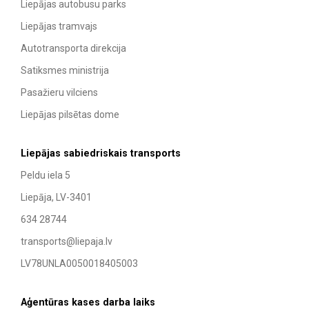
Liepājas autobusu parks
Liepājas tramvajs
Autotransporta direkcija
Satiksmes ministrija
Pasažieru vilciens
Liepājas pilsētas dome
Liepājas sabiedriskais transports
Peldu iela 5
Liepāja, LV-3401
634 28744
transports@liepaja.lv
LV78UNLA0050018405003
Aģentūras kases darba laiks