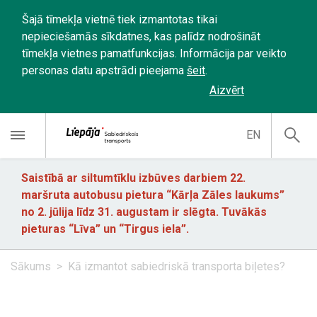
Šajā tīmekļa vietnē tiek izmantotas tikai
nepieciešamās sīkdatnes, kas palīdz nodrošināt
tīmekļa vietnes pamatfunkcijas. Informācija par veikto
personas datu apstrādi pieejama
šeit
.
Aizvērt
EN
Saistībā ar siltumtīklu izbūves darbiem 22.
maršruta autobusu pietura “Kārļa Zāles laukums”
no 2. jūlija līdz 31. augustam ir slēgta. Tuvākās
pieturas “Līva” un “Tirgus iela”.
Sākums
Kā izmantot sabiedriskā transporta biļetes?