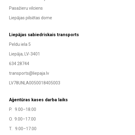
Pasažieru vilciens
Liepājas pilsētas dome
Liepājas sabiedriskais transports
Peldu iela 5
Liepāja, LV-3401
634 28744
transports@liepaja.lv
LV78UNLA0050018405003
Aģentūras kases darba laiks
P. 9.00–18.00
O. 9.00–17.00
T. 9.00–17.00