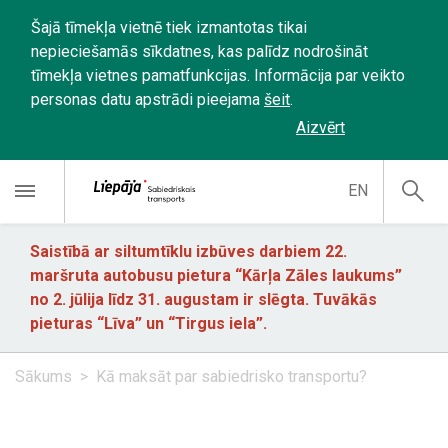
Šajā tīmekļa vietnē tiek izmantotas tikai
nepieciešamās sīkdatnes, kas palīdz nodrošināt
tīmekļa vietnes pamatfunkcijas. Informācija par veikto
personas datu apstrādi pieejama
šeit
.
Aizvērt
EN
Saistībā ar siltumtīklu izbūves darbiem 22.
maršruta autobusu pietura “Kārļa Zāles laukums”
no 2. jūlija līdz 31. augustam ir slēgta. Tuvākās
pieturas “Līva” un “Tirgus iela”.
Sākums
Kā maksāt par sabiedrisko transportu?