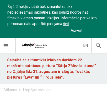
Šajā tīmekļa vietnē tiek izmantotas tikai
nepieciešamās sīkdatnes, kas palīdz nodrošināt
tīmekļa vietnes pamatfunkcijas. Informācija par veikto
personas datu apstrādi pieejama
šeit
.
Aizvērt
EN
Saistībā ar siltumtīklu izbūves darbiem 22.
maršruta autobusu pietura “Kārļa Zāles laukums”
no 2. jūlija līdz 31. augustam ir slēgta. Tuvākās
pieturas “Līva” un “Tirgus iela”.
Sākums
Liepājas viesiem