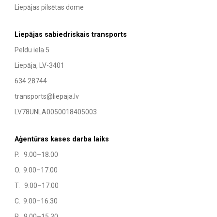
Liepājas pilsētas dome
Liepājas sabiedriskais transports
Peldu iela 5
Liepāja, LV-3401
634 28744
transports@liepaja.lv
LV78UNLA0050018405003
Aģentūras kases darba laiks
P. 9.00–18.00
O. 9.00–17.00
T. 9.00–17.00
C. 9.00–16.30
P. 9.00–15.30