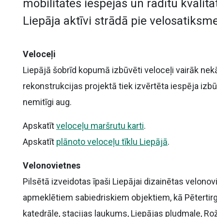
mobilitātes iespējas un radītu kvalitat
Liepāja aktīvi strādā pie velosatiksme
Veloceļi
Liepājā šobrīd kopumā izbūvēti veloceļi vairāk nek
rekonstrukcijas projektā tiek izvērtēta iespēja izbū
nemitīgi aug.
Apskatīt
veloceļu maršrutu karti
.
Apskatīt
plānoto veloceļu tīklu Liepājā
.
Velonovietnes
Pilsētā izveidotas īpaši Liepājai dizainētas velonovi
apmeklētiem sabiedriskiem objektiem, kā Pētertirgu
katedrāle, stacijas laukums, Liepājas pludmale, Ro