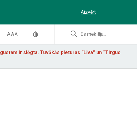
Aizvērt
A
A
A
augustam ir slēgta. Tuvākās pieturas “Līva” un “Tirgus