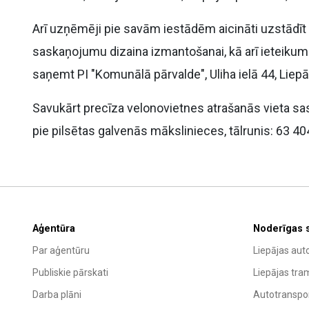
Arī uzņēmēji pie savām iestādēm aicināti uzstādī
saskaņojumu dizaina izmantošanai, kā arī ieteikum
saņemt PI "Komunālā pārvalde", Uliha ielā 44, Liepā
Savukārt precīza velonovietnes atrašanās vieta s
pie pilsētas galvenās mākslinieces, tālrunis: 63 40
Aģentūra
Noderīgas 
Par aģentūru
Liepājas aut
Publiskie pārskati
Liepājas tra
Darba plāni
Autotranspor