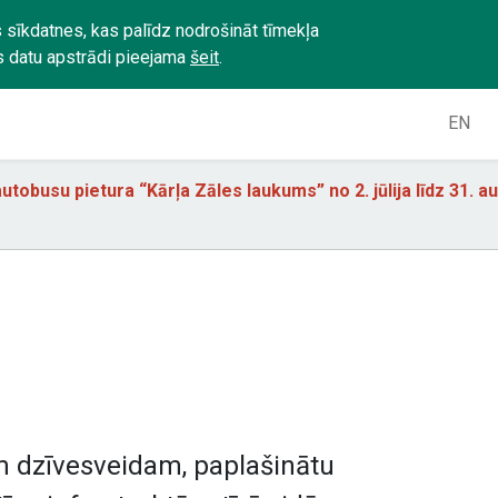
 sīkdatnes, kas palīdz nodrošināt tīmekļa
s datu apstrādi pieejama
šeit
.
EN
utobusu pietura “Kārļa Zāles laukums” no 2. jūlija līdz 31. 
am dzīvesveidam, paplašinātu