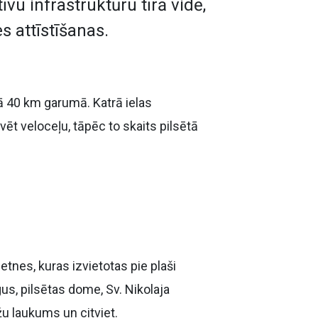
īvu infrastruktūru tīrā vidē,
s attīstīšanas.
ā 40 km garumā. Katrā ielas
vēt veloceļu, tāpēc to skaits pilsētā
etnes, kuras izvietotas pie plaši
s, pilsētas dome, Sv. Nikolaja
žu laukums un citviet.