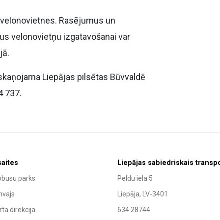
t velonovietnes. Rasējumus un
us velonovietņu izgatavošanai var
jā.
askaņojama Liepājas pilsētas Būvvaldē
4 737.
saites
Liepājas sabiedriskais transp
obusu parks
Peldu iela 5
mvajs
Liepāja, LV-3401
ta direkcija
634 28744