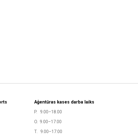
orts
Aģentūras kases darba laiks
P. 9.00–18.00
O. 9.00–17.00
T. 9.00–17.00