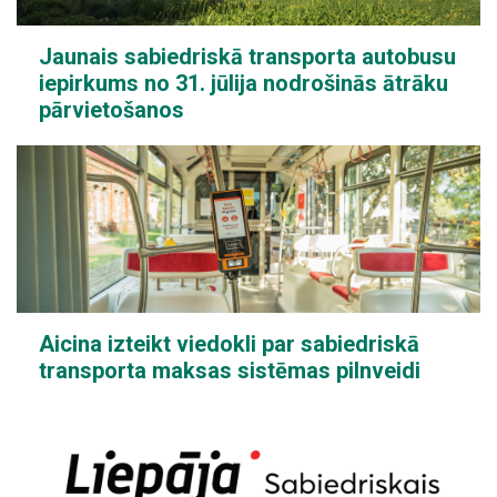
Jaunais sabiedriskā transporta autobusu
iepirkums no 31. jūlija nodrošinās ātrāku
pārvietošanos
Aicina izteikt viedokli par sabiedriskā
transporta maksas sistēmas pilnveidi