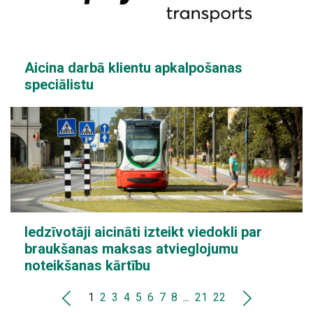
Aicina darbā klientu apkalpošanas
speciālistu
Iedzīvotāji aicināti izteikt viedokli par
braukšanas maksas atvieglojumu
noteikšanas kārtību
1
2
3
4
5
6
7
8
...
21
22