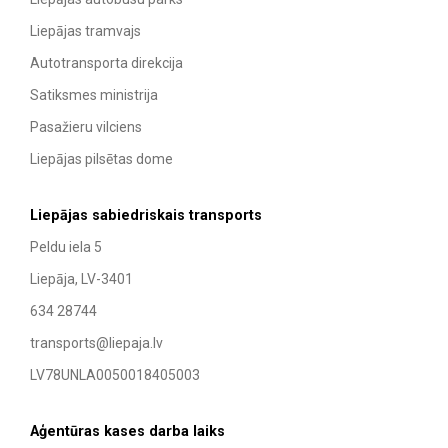
Liepājas tramvajs
Autotransporta direkcija
Satiksmes ministrija
Pasažieru vilciens
Liepājas pilsētas dome
Liepājas sabiedriskais transports
Peldu iela 5
Liepāja, LV-3401
634 28744
transports@liepaja.lv
LV78UNLA0050018405003
Aģentūras kases darba laiks