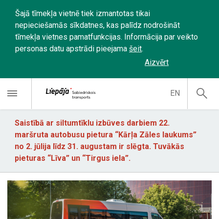
Šajā tīmekļa vietnē tiek izmantotas tikai
nepieciešamās sīkdatnes, kas palīdz nodrošināt
tīmekļa vietnes pamatfunkcijas. Informācija par veikto
personas datu apstrādi pieejama
šeit
.
Aizvērt
EN
Saistībā ar siltumtīklu izbūves darbiem 22.
maršruta autobusu pietura “Kārļa Zāles laukums”
no 2. jūlija līdz 31. augustam ir slēgta. Tuvākās
pieturas “Līva” un “Tirgus iela”.