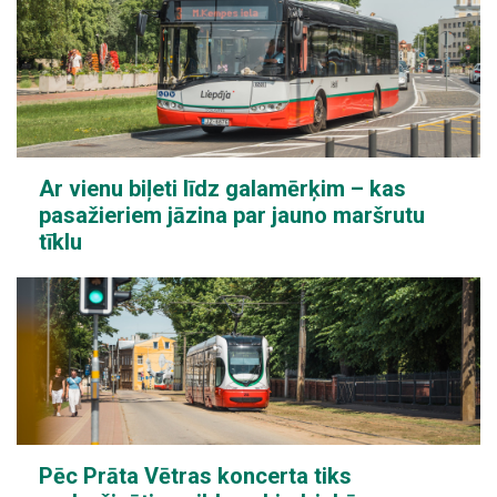
Ar vienu biļeti līdz galamērķim – kas
pasažieriem jāzina par jauno maršrutu
tīklu
Pēc Prāta Vētras koncerta tiks