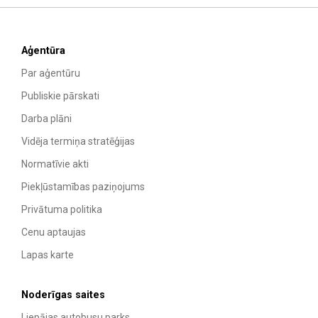
Aģentūra
Par aģentūru
Publiskie pārskati
Darba plāni
Vidēja termiņa stratēģijas
Normatīvie akti
Piekļūstamības paziņojums
Privātuma politika
Cenu aptaujas
Lapas karte
Noderīgas saites
Liepājas autobusu parks