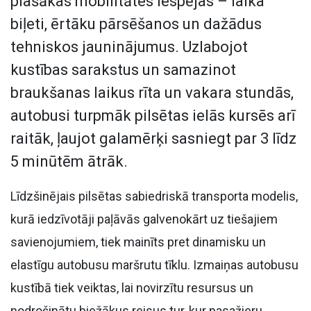
plašākas mobilitātes iespējas – laika
biļeti, ērtāku pārsēšanos un dažādus
tehniskos jauninājumus. Uzlabojot
kustības sarakstus un samazinot
braukšanas laikus rīta un vakara stundās,
autobusi turpmāk pilsētas ielās kursēs arī
raitāk, ļaujot galamērķi sasniegt par 3 līdz
5 minūtēm ātrāk.
Līdzšinējais pilsētas sabiedriskā transporta modelis,
kurā iedzīvotāji paļāvās galvenokārt uz tiešajiem
savienojumiem, tiek mainīts pret dinamisku un
elastīgu autobusu maršrutu tīklu. Izmaiņas autobusu
kustībā tiek veiktas, lai novirzītu resursus un
nodrošinātu biežākus reisus tur, kur pasažieru