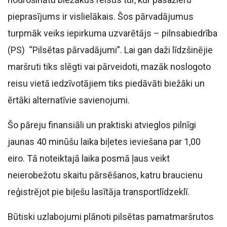
pieprasījums ir vislielākais. Šos pārvadājumus
turpmāk veiks iepirkuma uzvarētājs – pilnsabiedrība
(PS) “Pilsētas pārvadājumi”. Lai gan daži līdzšinējie
maršruti tiks slēgti vai pārveidoti, mazāk noslogoto
reisu vietā iedzīvotājiem tiks piedāvāti biežāki un
ērtāki alternatīvie savienojumi.
Šo pāreju finansiāli un praktiski atvieglos pilnīgi
jaunas 40 minūšu laika biļetes ieviešana par 1,00
eiro. Tā noteiktajā laika posmā ļaus veikt
neierobežotu skaitu pārsēšanos, katru braucienu
reģistrējot pie biļešu lasītāja transportlīdzeklī.
Būtiski uzlabojumi plānoti pilsētas pamatmaršrutos