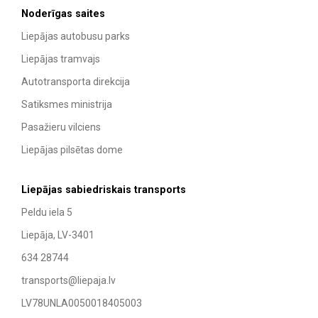
Noderīgas saites
Liepājas autobusu parks
Liepājas tramvajs
Autotransporta direkcija
Satiksmes ministrija
Pasažieru vilciens
Liepājas pilsētas dome
Liepājas sabiedriskais transports
Peldu iela 5
Liepāja, LV-3401
634 28744
transports@liepaja.lv
LV78UNLA0050018405003