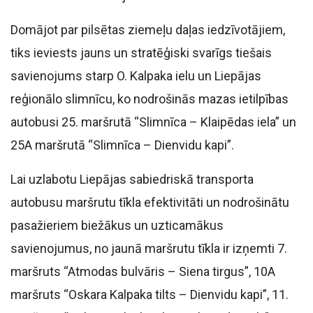
Domājot par pilsētas ziemeļu daļas iedzīvotājiem,
tiks ieviests jauns un stratēģiski svarīgs tiešais
savienojums starp O. Kalpaka ielu un Liepājas
reģionālo slimnīcu, ko nodrošinās mazas ietilpības
autobusi 25. maršrutā “Slimnīca – Klaipēdas iela” un
25A maršrutā “Slimnīca – Dienvidu kapi”.
Lai uzlabotu Liepājas sabiedriskā transporta
autobusu maršrutu tīkla efektivitāti un nodrošinātu
pasažieriem biežākus un uzticamākus
savienojumus, no jaunā maršrutu tīkla ir izņemti 7.
maršruts “Atmodas bulvāris – Siena tirgus”, 10A
maršruts “Oskara Kalpaka tilts – Dienvidu kapi”, 11.