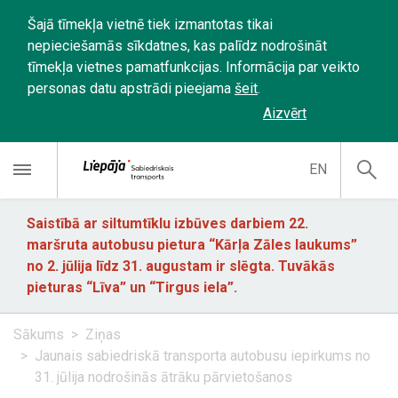
Šajā tīmekļa vietnē tiek izmantotas tikai
nepieciešamās sīkdatnes, kas palīdz nodrošināt
tīmekļa vietnes pamatfunkcijas. Informācija par veikto
personas datu apstrādi pieejama
šeit
.
Aizvērt
EN
Saistībā ar siltumtīklu izbūves darbiem 22.
maršruta autobusu pietura “Kārļa Zāles laukums”
no 2. jūlija līdz 31. augustam ir slēgta. Tuvākās
pieturas “Līva” un “Tirgus iela”.
Sākums
Ziņas
Jaunais sabiedriskā transporta autobusu iepirkums no
31. jūlija nodrošinās ātrāku pārvietošanos