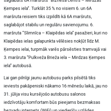
saglabāts 6A maršruts “Biznesa centrs – Mirdzas
Ķempes iela”. Turklāt 35 % no visiem 6. un 6A
maršruta reisiem tiks izpildīti kā 6A maršruts,
saglabājot stabilu un regulāru savienojumu. 6.
maršruta “Slimnīca – Klaipēdas iela” pasažieri, kuri no
Klaipēdas ielas galapunkta vēlēsies nokļūt līdz M.
Ķempes ielai, turpmāk varēs pārsēsties tramvajā vai
3. maršruta “Pulkveža Brieža iela – Mirdzas Ķempes
iela” autobusā.
Lai gan pilnīgi jaunu autobusu parks pilsētā tiks
ieviests pakāpeniski nākamo 16 mēnešu laikā, jau no
31. jūlija visu kursējošo autobusu salonos
iedzīvotāju komfortam būs pieejams bezmaksas
bezvadu internets (WiFi) un viedierīču uzlādes