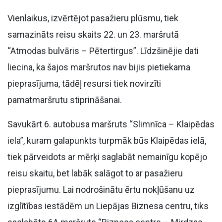
Vienlaikus, izvērtējot pasažieru plūsmu, tiek
samazināts reisu skaits 22. un 23. maršrutā
“Atmodas bulvāris – Pētertirgus”. Līdzšinējie dati
liecina, ka šajos maršrutos nav bijis pietiekama
pieprasījuma, tādēļ resursi tiek novirzīti
pamatmaršrutu stiprināšanai.
Savukārt 6. autobusa maršruts “Slimnīca – Klaipēdas
iela”, kuram galapunkts turpmāk būs Klaipēdas ielā,
tiek pārveidots ar mērķi saglabāt nemainīgu kopējo
reisu skaitu, bet labāk salāgot to ar pasažieru
pieprasījumu. Lai nodrošinātu ērtu nokļūšanu uz
izglītības iestādēm un Liepājas Biznesa centru, tiks