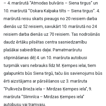
– 4. maršrutā “Atmodas bulvāris – Siena tirgus” un
10. maršrutā “Oskara Kalpaka tilts – Siena tirgus”. 4.
maršrutā reisu skaits pieaugs no 20 reisiem darba
dienās uz 52 reisiem, savukārt 10. maršrutā no 24
reisiem darba dienās uz 70 reisiem. Tas nodrošinās
daudz ērtāku pilsētas centra sasniedzamību
plašākai sabiedrības daļai. Pamatmaršrutu
stiprināšanas dēļ 4. un 10. maršruta autobusi
turpmāk vairs nebrauks līdz M. Ķempes ielai, tiem
galapunkts būs Siena tirgū, taču šis savienojums būs
ērti aizstājams ar pārsēšanos uz 3. maršruta
“Pulkveža Brieža iela – Mirdzas Ķempes iela”, 9.
maršruta “Slimnīca – Mirdzas Ķempes iela”
autobusu vai tramvaju.