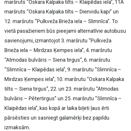
maršruts “Oskara Kalpaka tilts – Klaipēdas iela”, 11A
maršruts “Oskara Kalpaka tilts – Dienvidu kapi” un
12. maršruts “Pulkveža Brieža iela – Slimnīca”. To
vietā pasažieriem būs pieejami alternatīvie autobusu
savienojumi, izmantojot 3. maršrutu “Pulkveža
Brieža iela – Mirdzas Ķempes iela”, 4. maršrutu
“Atmodas bulvāris – Siena tirgus”, 6. maršrutu
“Slimnīca – Klaipēdas iela”, 9. maršrutu “Slimnīca –
Mirdzas Ķempes iela”, 10. maršrutu “Oskara Kalpaka
tilts – Siena tirgus”, 22. un 23. maršrutu “Atmodas
bulvāris – Pētertirgus” un 25. maršrutu “Slimnīca –
Klaipēdas iela”, kas kopā ar laika biļeti ļaus ērti
pārsēsties un sasniegt galamērķi bez papildu
izmaksām.