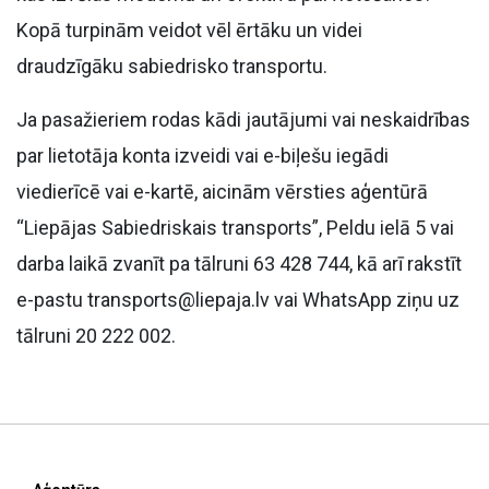
Kopā turpinām veidot vēl ērtāku un videi
draudzīgāku sabiedrisko transportu.
Ja pasažieriem rodas kādi jautājumi vai neskaidrības
par lietotāja konta izveidi vai e-biļešu iegādi
viedierīcē vai e-kartē, aicinām vērsties aģentūrā
“Liepājas Sabiedriskais transports”, Peldu ielā 5 vai
darba laikā zvanīt pa tālruni 63 428 744, kā arī rakstīt
e-pastu transports@liepaja.lv vai WhatsApp ziņu uz
tālruni 20 222 002.