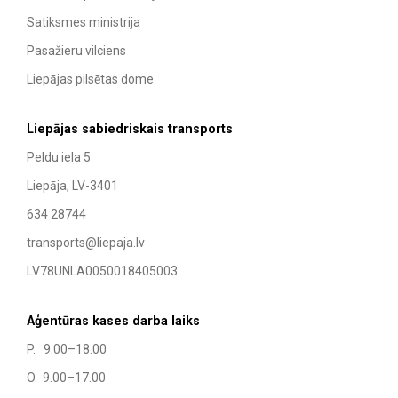
Satiksmes ministrija
Pasažieru vilciens
Liepājas pilsētas dome
Liepājas sabiedriskais transports
Peldu iela 5
Liepāja, LV-3401
634 28744
transports@liepaja.lv
LV78UNLA0050018405003
Aģentūras kases darba laiks
P. 9.00–18.00
O. 9.00–17.00