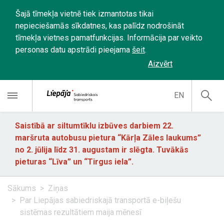
Šajā tīmekļa vietnē tiek izmantotas tikai
nepieciešamās sīkdatnes, kas palīdz nodrošināt
tīmekļa vietnes pamatfunkcijas. Informācija par veikto
personas datu apstrādi pieejama
šeit
.
Aizvērt
EN
Saistībā ar siltumtīklu izbūves darbiem 22.
maršruta autobusu pietura “Kārļa Zāles laukums”
no 2. jūlija līdz 31. augustam ir slēgta. Tuvākās
pieturas “Līva” un “Tirgus iela”.
Sākums
Ziņas
Par Liepājas sabiedriskajā transportā e-biļešu
sistēmas rezultātiem maija mēnesī