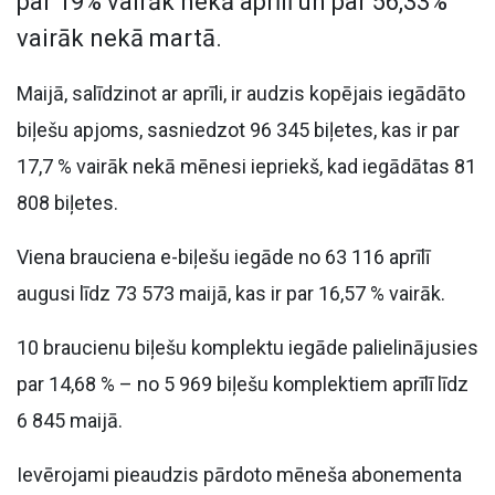
par 19% vairāk nekā aprīlī un par 56,33%
vairāk nekā martā.
Maijā, salīdzinot ar aprīli, ir audzis kopējais iegādāto
biļešu apjoms, sasniedzot 96 345 biļetes, kas ir par
17,7 % vairāk nekā mēnesi iepriekš, kad iegādātas 81
808 biļetes.
Viena brauciena e-biļešu iegāde no 63 116 aprīlī
augusi līdz 73 573 maijā, kas ir par 16,57 % vairāk.
10 braucienu biļešu komplektu iegāde palielinājusies
par 14,68 % – no 5 969 biļešu komplektiem aprīlī līdz
6 845 maijā.
Ievērojami pieaudzis pārdoto mēneša abonementa