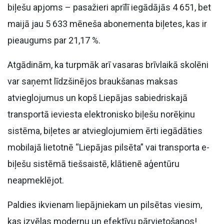
biļešu apjoms – pasažieri aprīlī iegādājās 4 651, bet
maijā jau 5 633 mēneša abonementa biļetes, kas ir
pieaugums par 21,17 %.
Atgādinām, ka turpmāk arī vasaras brīvlaikā skolēni
var saņemt līdzšinējos braukšanas maksas
atvieglojumus un kopš Liepājas sabiedriskajā
transportā ieviesta elektronisko biļešu norēķinu
sistēma, biļetes ar atvieglojumiem ērti iegādāties
mobilajā lietotnē “Liepājas pilsēta” vai transporta e-
biļešu sistēmā tiešsaistē, klātienē aģentūru
neapmeklējot.
Paldies ikvienam liepājniekam un pilsētas viesim,
kas izvēlas modernu un efektīvu pārvietošanos!