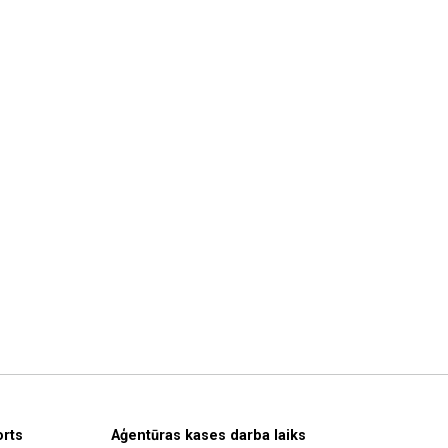
orts
Aģentūras kases darba laiks