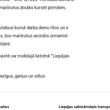
maršrutos atsāks kursēt pirmdien,
utobusi kursē darba dienu rītos un ir
dēs, šos maršrutus aicināts izmantot
biļeti.
saistē var mobilajā lietotnē “Liepājas
erīgus, gaišus un siltus
saites
Liepājas sabiedriskais transp