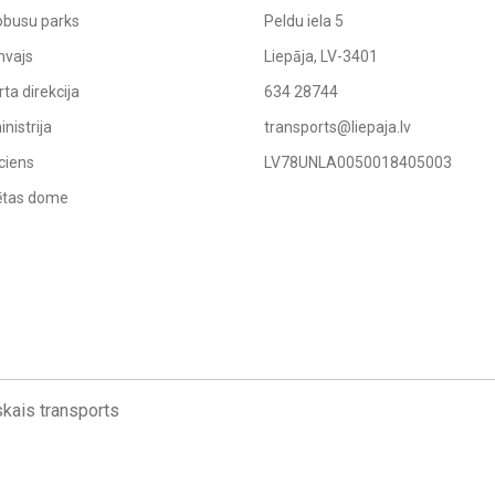
obusu parks
Peldu iela 5
mvajs
Liepāja, LV-3401
ta direkcija
634 28744
nistrija
transports@liepaja.lv
ciens
LV78UNLA0050018405003
sētas dome
kais transports