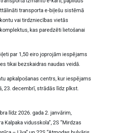
ā transportā izmanto e-karti, papildus
ālināti transporta e-biļešu sistēmā
 kontu vai tirdzniecības vietās
 komplektus, kas paredzēti lietošanai
ļeti par 1,50 eiro joprojām iespējams
ties tikai bezskaidras naudas veidā.
entu apkalpošanas centrs, kur iespējams
, 23. decembrī, strādās līdz plkst.
ra līdz 2026. gada 2. janvārim,
a Kalpaka vidusskola”, 2S “Mirdzas
mnīca – Līva” un 22S “Atmodas bulvāris