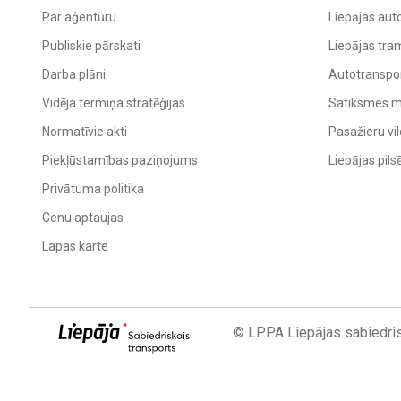
Par aģentūru
Liepājas aut
Publiskie pārskati
Liepājas tra
Darba plāni
Autotranspor
Vidēja termiņa stratēģijas
Satiksmes mi
Normatīvie akti
Pasažieru vil
Piekļūstamības paziņojums
Liepājas pil
Privātuma politika
Cenu aptaujas
Lapas karte
© LPPA Liepājas sabiedris