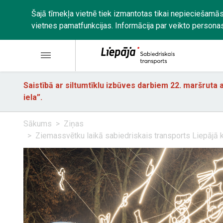
Šajā tīmekļa vietnē tiek izmantotas tikai nepieciešamās
vietnes pamatfunkcijas. Informācija par veikto persona
Saistībā ar siltumtīklu izbūves darbiem 22. maršruta a
iela”.
Sākums
Ziņas
Ziemassvētku laikā sabiedriskais transports Liepājā 