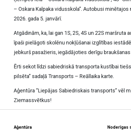
– Oskara Kalpaka vidusskola”. Autobusi minētajos 
2026. gada 5. janvārī.
Atgādinām, ka, lai gan 1S, 2S, 4S un 22S maršruta a
īpaši pielāgoti skolēnu nokļūšanai izglītības iestā
jebkurš pasažieris, iegādājoties derīgu braukšanas 
Ērti sekot līdzi sabiedriskā transporta kustībai tieš
pilsēta” sadaļā Transports – Reāllaika karte.
Aģentūra “Liepājas Sabiedriskais transports” vēl mi
Ziemassvētkus!
Aģentūra
Noderīgas 