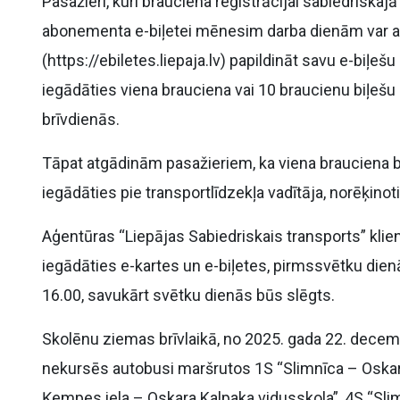
Pasažieri, kuri brauciena reģistrācijai sabiedriskaj
abonementa e-biļetei mēnesim darba dienām var att
(https://ebiletes.liepaja.lv) papildināt savu e-biļešu
iegādāties viena brauciena vai 10 braucienu biļešu
brīvdienās.
Tāpat atgādinām pasažieriem, ka viena brauciena bi
iegādāties pie transportlīdzekļa vadītāja, norēķino
Aģentūras “Liepājas Sabiedriskais transports” kli
iegādāties e-kartes un e-biļetes, pirmssvētku dienā
16.00, savukārt svētku dienās būs slēgts.
Skolēnu ziemas brīvlaikā, no 2025. gada 22. decemb
nekursēs autobusi maršrutos 1S “Slimnīca – Oskar
Ķempes iela – Oskara Kalpaka vidusskola”, 4S “Sli