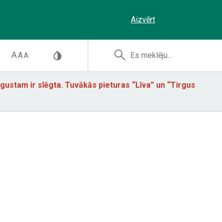
Aizvērt
A
A
A
augustam ir slēgta. Tuvākās pieturas “Līva” un “Tirgus