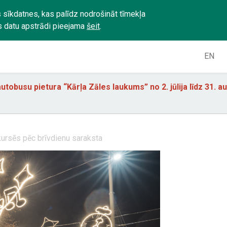
 sīkdatnes, kas palīdz nodrošināt tīmekļa
s datu apstrādi pieejama
šeit
.
EN
utobusu pietura “Kārļa Zāles laukums” no 2. jūlija līdz 31. 
kursēs pēc brīvdienu saraksta